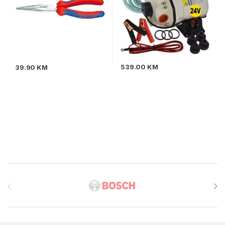
539.00
KM
39.90
KM
Brands Carousel