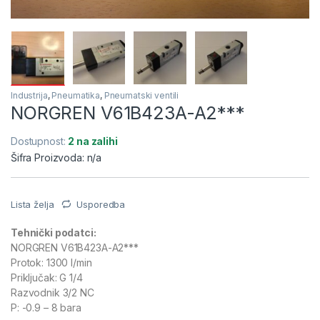
Industrija
,
Pneumatika
,
Pneumatski ventili
NORGREN V61B423A-A2***
Dostupnost:
2 na zalihi
Šifra Proizvoda: n/a
Lista želja
Usporedba
Tehnički podatci:
NORGREN V61B423A-A2***
Protok: 1300 l/min
Priključak: G 1/4
Razvodnik 3/2 NC
P: -0.9 – 8 bara