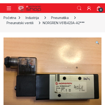
Skip to navigation
Skip to content
0
Početna
Industrija
Pneumatika
Pneumatski ventili
NORGREN V61B423A-A2***