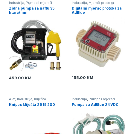
Industrija
,
Pumpe i mjerači
Industrija
,
Mjerači protoka
protika tekućine
,
Pumpe za naftu
tekućine
,
Pumpe i mjerači
Zidna pumpa za naftu 35
Digitalni mjerač protoka za
protika tekućine
litara/min
AdBlue
155.00
KM
459.00
KM
Alat
,
Industrija
,
Kliješta
Industrija
,
Pumpe i mjerači
protika tekućine
,
Pumpe za
Knipex kliješta 26 15 200
Pumpa za AdBlue 24 VDC
AdBlue
,
Pumpe za naftu