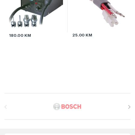
25.00
KM
180.00
KM
Brands Carousel