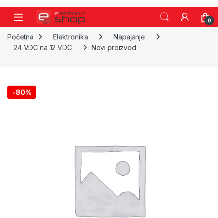
Skip to navigation
Skip to content
0
Početna
Elektronika
Napajanje
24 VDC na 12 VDC
Novi proizvod
-
80%