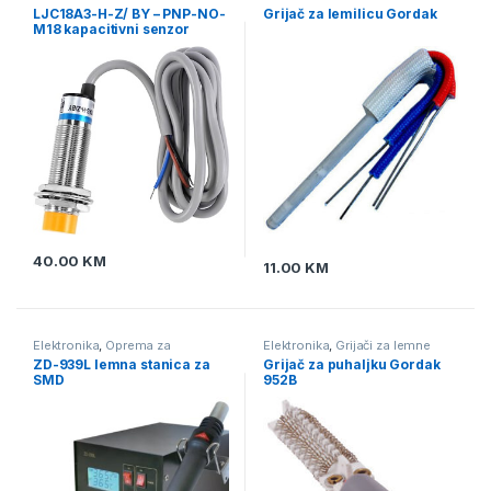
stanice
,
Oprema za lemljenje
LJC18A3-H-Z/ BY – PNP-NO-
Grijač za lemilicu Gordak
M18 kapacitivni senzor
40.00
KM
11.00
KM
Elektronika
,
Oprema za
Elektronika
,
Grijači za lemne
lemljenje
,
Puhaljke - lemne
stanice
,
Oprema za lemljenje
ZD-939L lemna stanica za
Grijač za puhaljku Gordak
stanice za SMD
SMD
952B