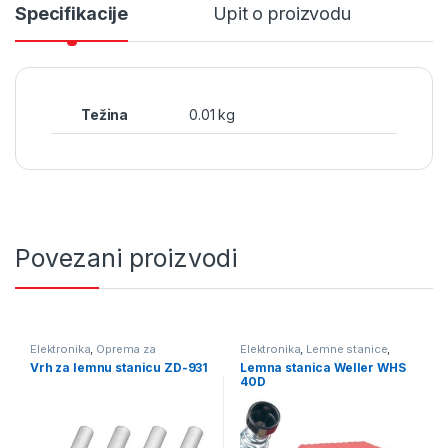
Specifikacije
Upit o proizvodu
Težina
0.01 kg
Povezani proizvodi
Elektronika
,
Oprema za
Elektronika
,
Lemne stanice
,
lemljenje
,
Vrhovi za lemne
Oprema za lemljenje
Vrh za lemnu stanicu ZD-931
Lemna stanica Weller WHS
stanice
40D