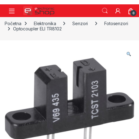
Skip to navigation
Skip to content
0
Početna
Elektronika
Senzori
Fotosenzori
Optocoupler ELI TR8102