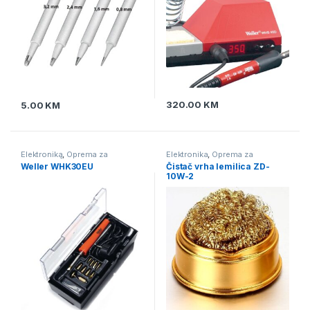
320.00
KM
5.00
KM
Elektronika
,
Oprema za
Elektronika
,
Oprema za
lemljenje
,
Štapne lemilice
lemljenje
,
Pomagala i alat za
Weller WHK30EU
Čistač vrha lemilica ZD-
lemljenje
10W-2