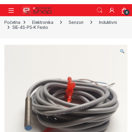
Skip to navigation
Skip to content
0
Početna
Elektronika
Senzori
Induktivni
SIE-4S-PS-K Festo