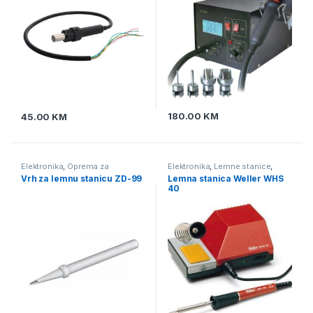
180.00
KM
45.00
KM
Elektronika
,
Oprema za
Elektronika
,
Lemne stanice
,
lemljenje
,
Vrhovi za lemne
Oprema za lemljenje
Vrh za lemnu stanicu ZD-99
Lemna stanica Weller WHS
stanice
40