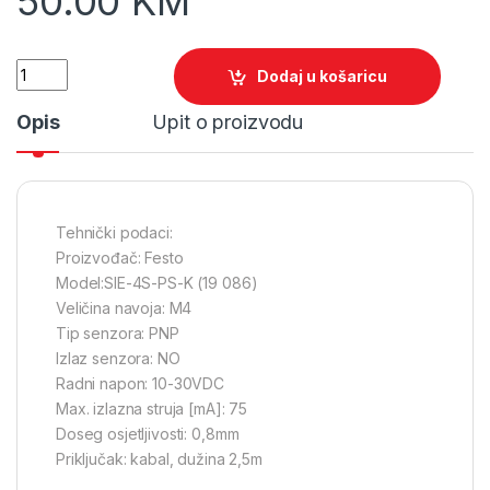
50.00
KM
Quantity
Dodaj u košaricu
Opis
Upit o proizvodu
Tehnički podaci:
Proizvođač: Festo
Model:SIE-4S-PS-K (19 086)
Veličina navoja: M4
Tip senzora: PNP
Izlaz senzora: NO
Radni napon: 10-30VDC
Max. izlazna struja [mA]: 75
Doseg osjetljivosti: 0,8mm
Priključak: kabal, dužina 2,5m