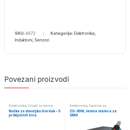
SKU:
4972
Kategorije:
Elektronika
,
Induktivni
,
Senzori
Povezani proizvodi
Elektronika
,
Grijači za lemne
Elektronika
,
Oprema za
stanice
,
Oprema za lemljenje
,
lemljenje
,
Puhaljke - lemne
Ručka za duvaljku Gordak – 5
ZD-939L lemna stanica za
Pomagala i alat za lemljenje
,
stanice za SMD
priključnih žica
SMD
Puhaljke - lemne stanice za
SMD
,
Vrhovi za lemne stanice