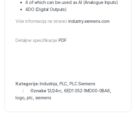
4 of which can be used as AI (Analogue Inputs)
4DO (Digital Outputs)
Više informacija na stranici
industry.siemens.com
Detaljne specifikacije
PDF
Kategorije:
Industrija
,
PLC
,
PLC Siemens
Oznake
12/24rc
,
6ED1 052-1MD00-0BA6
,
logo
,
plc
,
siemens