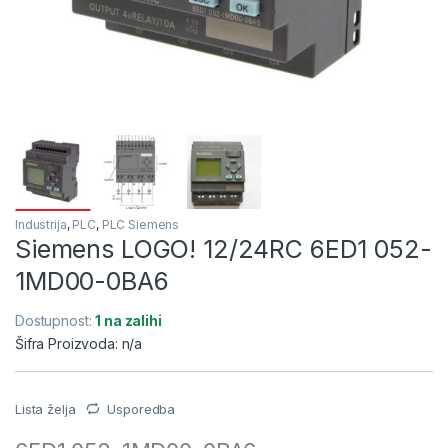
Industrija
,
PLC
,
PLC Siemens
Siemens LOGO! 12/24RC 6ED1 052-
1MD00-0BA6
Dostupnost:
1 na zalihi
Šifra Proizvoda: n/a
Lista želja
Usporedba