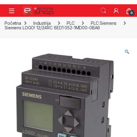
Skip to navigation
Skip to content
0
Početna
Industrija
PLC
PLC Siemens
Siemens LOGO! 12/24RC 6ED1 052-1MD00-0BA6