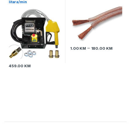
litara/min
–
1.00
KM
180.00
KM
459.00
KM
Brands Carousel