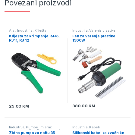
Povezani proizvodi
Alat
,
Industrija
,
Kliješta
Industrija
,
Varenje plastike
Kliješta za krimpanje RJ45,
Fen za varenje plastike
RJ11, RJ 12
1500W
380.00
KM
25.00
KM
Industrija
,
Pumpe i mjerači
Industrija
,
Kabeli
protika tekućine
,
Pumpe za naftu
Zidna pumpa za naftu 35
Silikonski kabel za zvučnike