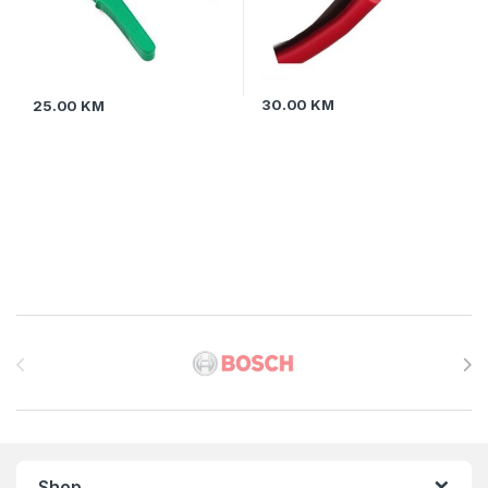
30.00
KM
25.00
KM
Brands Carousel
Shop