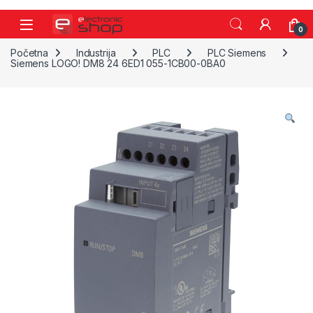
Skip to navigation
Skip to content
0
Početna
Industrija
PLC
PLC Siemens
Siemens LOGO! DM8 24 6ED1 055-1CB00-0BA0