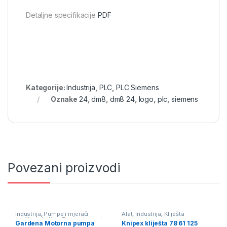
Detaljne specifikacije
PDF
Kategorije:
Industrija
,
PLC
,
PLC Siemens
Oznake
24
,
dm8
,
dm8 24
,
logo
,
plc
,
siemens
Povezani proizvodi
Industrija
,
Pumpe i mjerači
Alat
,
Industrija
,
Kliješta
protika tekućine
,
Pumpe za vodu
Gardena Motorna pumpa
Knipex kliješta 78 61 125