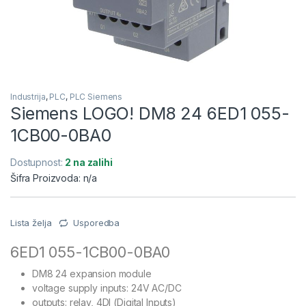
Industrija
,
PLC
,
PLC Siemens
Siemens LOGO! DM8 24 6ED1 055-
1CB00-0BA0
Dostupnost:
2 na zalihi
Šifra Proizvoda: n/a
Lista želja
Usporedba
6ED1 055-1CB00-0BA0
DM8 24 expansion module
voltage supply inputs: 24V AC/DC
outputs: relay, 4DI (Digital Inputs)