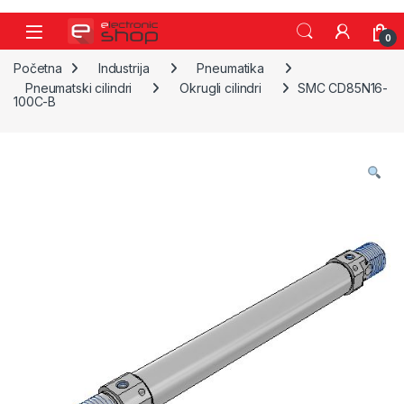
Skip to navigation
Skip to content
0
Početna
Industrija
Pneumatika
Pneumatski cilindri
Okrugli cilindri
SMC CD85N16-
100C-B