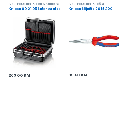
Alat
,
Industrija
,
Koferi & Kutije za
Alat
,
Industrija
,
Kliješta
alat i opremu
Knipex 00 21 05 kofer za alat
Knipex kliješta 26 15 200
39.90
KM
269.00
KM