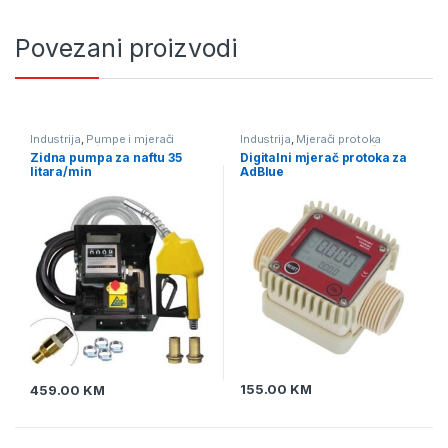
Povezani proizvodi
Industrija
,
Pumpe i mjerači
Industrija
,
Mjerači protoka
protika tekućine
,
Pumpe za naftu
tekućine
,
Pumpe i mjerači
Zidna pumpa za naftu 35
Digitalni mjerač protoka za
protika tekućine
litara/min
AdBlue
155.00
KM
459.00
KM