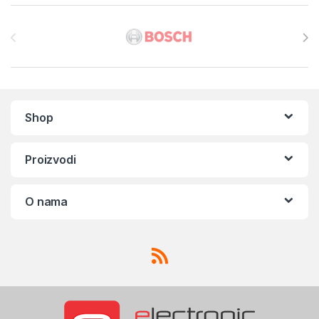
Brands Carousel
Shop
Proizvodi
O nama