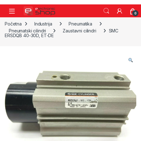
Skip to navigation
Skip to content
0
Početna
Industrija
Pneumatika
Pneumatski cilindri
Zaustavni cilindri
SMC
ERSDQB 40-30D, ET-DE