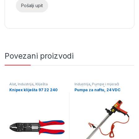
Povezani proizvodi
Alat
,
Industrija
,
Kliješta
Industrija
,
Pumpe i mjerači
protika tekućine
,
Pumpe za
Knipex kliješta 97 22 240
Pumpa za naftu, 24 VDC
naftu