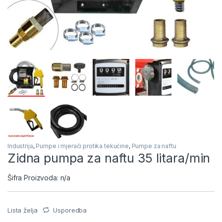
Industrija
,
Pumpe i mjerači protika tekućine
,
Pumpe za naftu
Zidna pumpa za naftu 35 litara/min
Šifra Proizvoda: n/a
Lista želja
Usporedba