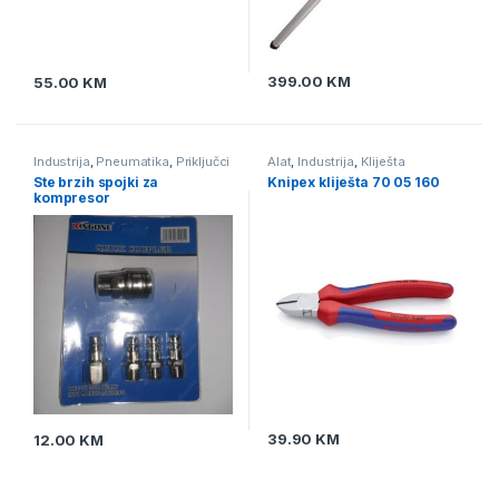
399.00
KM
55.00
KM
Industrija
,
Pneumatika
,
Priključci
Alat
,
Industrija
,
Kliješta
& brze spojnice
Ste brzih spojki za
Knipex kliješta 70 05 160
kompresor
39.90
KM
12.00
KM