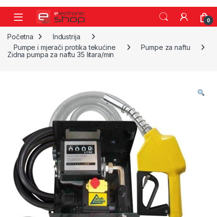
Skip to navigation
Skip to content
0
Početna
Industrija
Pumpe i mjerači protika tekućine
Pumpe za naftu
Zidna pumpa za naftu 35 litara/min