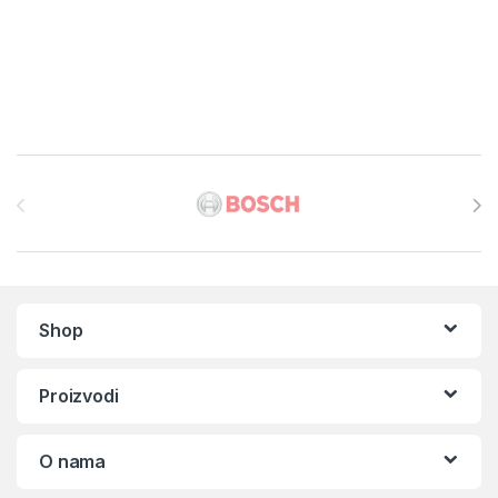
Brands Carousel
Shop
Proizvodi
O nama