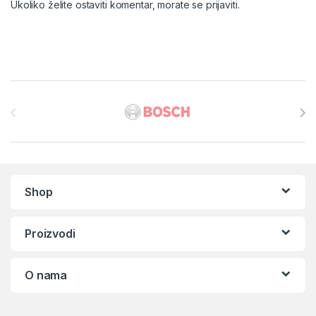
Ukoliko želite ostaviti komentar, morate se
prijaviti
.
Brands Carousel
Shop
Proizvodi
O nama