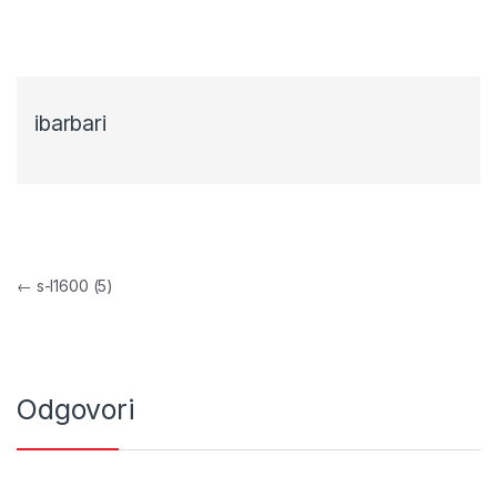
ibarbari
Navigacija objava
←
s-l1600 (5)
Odgovori