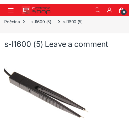
Skip to navigation
Skip to content
0
Početna
s-l1600 (5)
s-l1600 (5)
s-l1600 (5)
Leave a comment