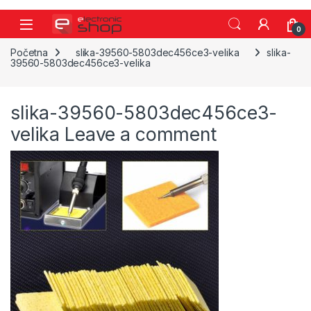
Skip to navigation
Skip to content
0
Početna
slika-39560-5803dec456ce3-velika
slika-
39560-5803dec456ce3-velika
slika-39560-5803dec456ce3-
velika
Leave a comment