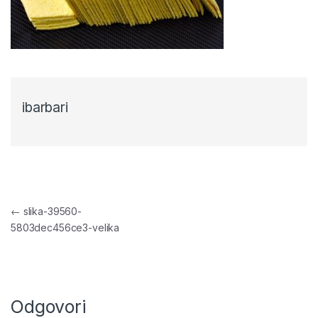
ibarbari
Navigacija objava
←
slika-39560-
5803dec456ce3-velika
Odgovori