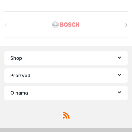
Brands Carousel
Shop
Proizvodi
O nama