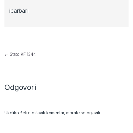
ibarbari
Navigacija objava
←
Stato KF 1344
Odgovori
Ukoliko želite ostaviti komentar, morate se
prijaviti
.