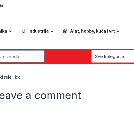
kt
nika
Industrija
Alat, hobby, kuća i vrt
r:
 relej, lcd
eave a comment