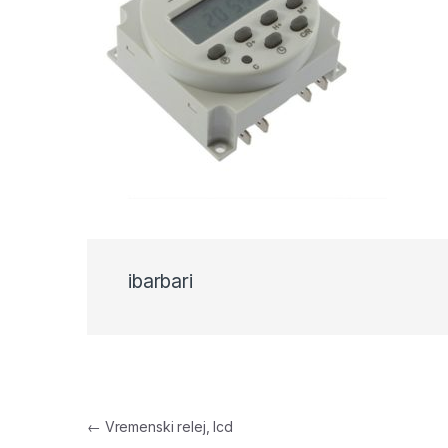
ibarbari
Navigacija objava
←
Vremenski relej, lcd