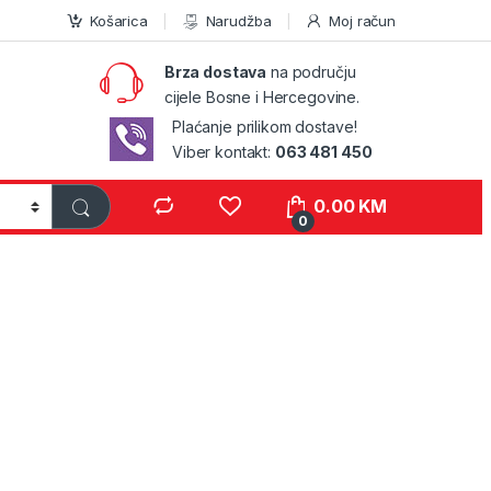
Košarica
Narudžba
Moj račun
Brza dostava
na području
cijele Bosne i Hercegovine.
Plaćanje prilikom dostave!
Viber kontakt:
063 481 450
0.00
KM
0