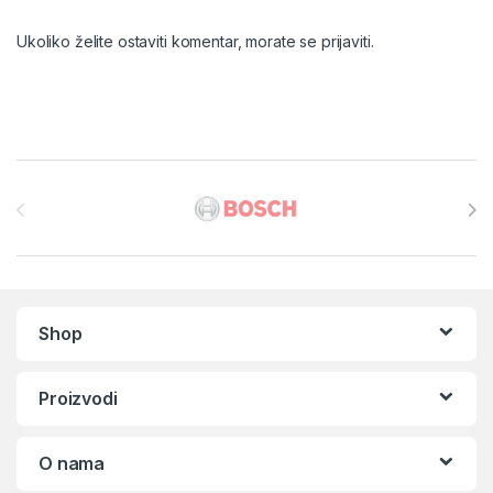
Ukoliko želite ostaviti komentar, morate se
prijaviti
.
Brands Carousel
Shop
Proizvodi
O nama