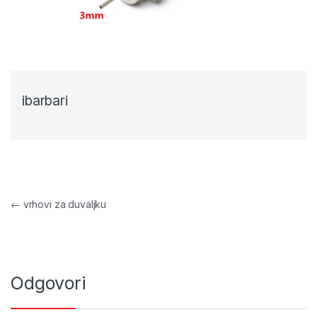
ibarbari
Navigacija objava
←
vrhovi za duvaljku
Odgovori