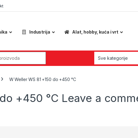
kt
nika
Industrija
Alat, hobby, kuća i vrt
r:
W Weller WS 81 +150 do +450 °C
 do +450 °C
Leave a comm