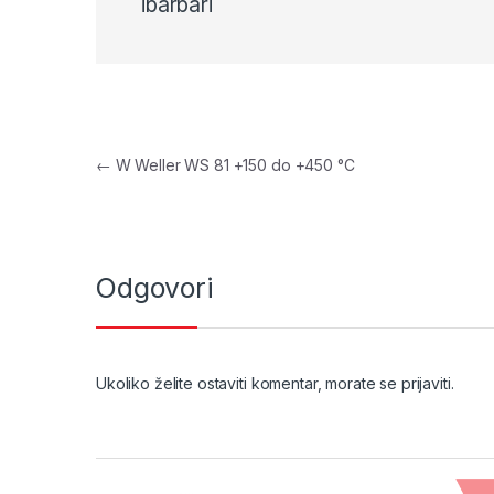
ibarbari
Navigacija objava
←
W Weller WS 81 +150 do +450 °C
Odgovori
Ukoliko želite ostaviti komentar, morate se
prijaviti
.
Brands Carousel