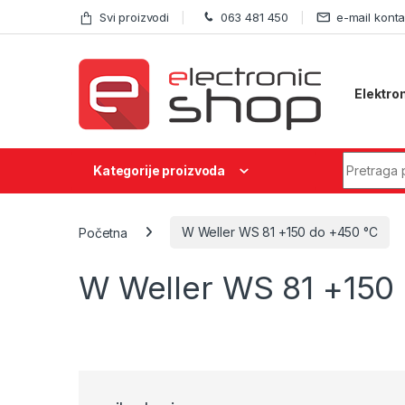
Skip to navigation
Skip to content
Svi proizvodi
063 481 450
e-mail konta
Elektro
Search fo
Kategorije proizvoda
Početna
W Weller WS 81 +150 do +450 °C
W Weller WS 81 +150