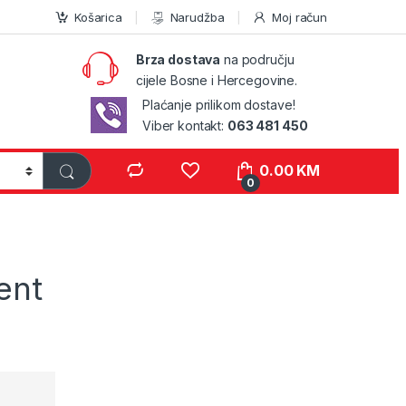
Košarica
Narudžba
Moj račun
Brza dostava
na području
cijele Bosne i Hercegovine.
Plaćanje prilikom dostave!
Viber kontakt:
063 481 450
0.00
KM
0
ent