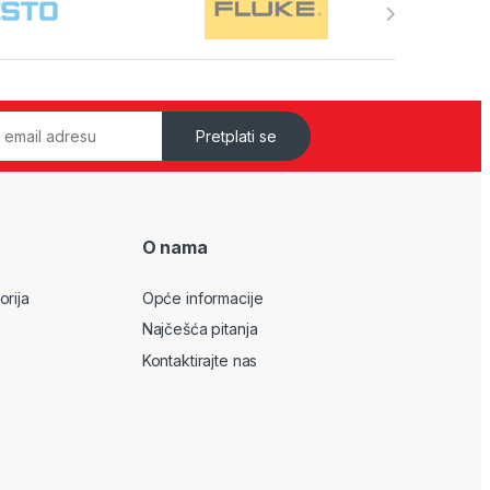
Pretplati se
O nama
orija
Opće informacije
Najčešća pitanja
Kontaktirajte nas