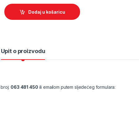
Dodaj u košaricu
Upit o proizvodu
 broj:
063 481 450
ili emailom putem sljedećeg formulara: