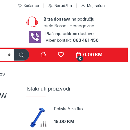
Košarica
Narudžba
Moj račun
Brza dostava
na području
cijele Bosne i Hercegovine.
Plaćanje prilikom dostave!
Viber kontakt:
063 481 450
0.00
KM
0
20V
Istaknuti proizvodi
kW
Potiskač za flux
15.00
KM