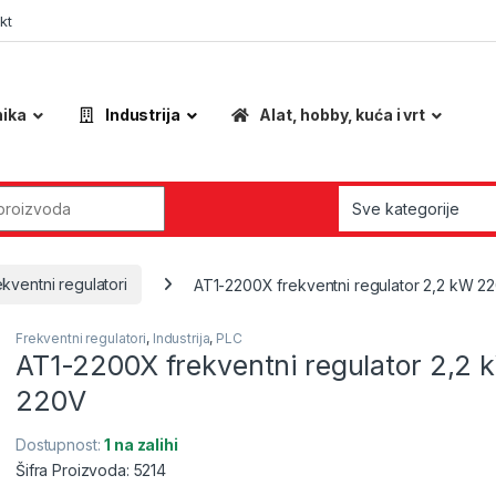
kt
nika
Industrija
Alat, hobby, kuća i vrt
r:
ekventni regulatori
AT1-2200X frekventni regulator 2,2 kW 2
Frekventni regulatori
,
Industrija
,
PLC
AT1-2200X frekventni regulator 2,2 
220V
Dostupnost:
1 na zalihi
Šifra Proizvoda: 5214