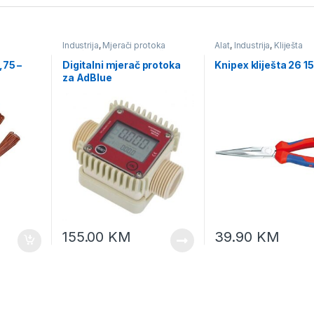
Industrija
,
Mjerači protoka
Alat
,
Industrija
,
Kliješta
tekućine
,
Pumpe i mjerači
protika tekućine
,75 –
Digitalni mjerač protoka
Knipex kliješta 26 1
za AdBlue
155.00
KM
39.90
KM