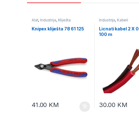
Alat
,
Industrija
,
Kliješta
Industrija
,
Kabeli
Knipex kliješta 78 61 125
Licnati kabel 2 X 0
100 m
41.00
KM
30.00
KM