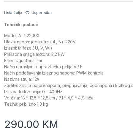
Lista želja
Usporedba
Tehnički podaci:
Model: AT1-2200X
Ulazni napon: jednofazni (L, N) 220V
Izlazni: tri faze ( U, V, W )
Prikladna snaga motora: 2,2 kW
Filter: Ugrađeni filtar
Način upravljanja: upravljačka petlja V / F
Način podešavanja izlaznog napona: PWM kontrola
Nazivna struja: 12A
Zaštite: zaštita od prenapona, pregrijavanja, podnapona i kratkog 
Izlazna frekvencija: 0 – 400Hz
Veličina: 18 * 12,5 * 12,5 cm / 7,1 * 4,9 * 4,9 inča
Težina: približno 1,3 kg
290.00
KM