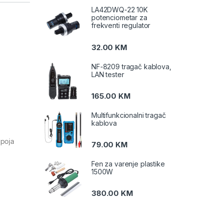
LA42DWQ-22 10K
potenciometar za
frekventi regulator
32.00
KM
NF-8209 tragač kablova,
LAN tester
165.00
KM
Multifunkcionalni tragač
kablova
spoja
79.00
KM
Fen za varenje plastike
1500W
380.00
KM