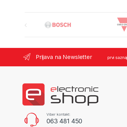
Brands Carousel
Prijava na Newsletter
prvi sazna
Viber kontakt:
063 481 450