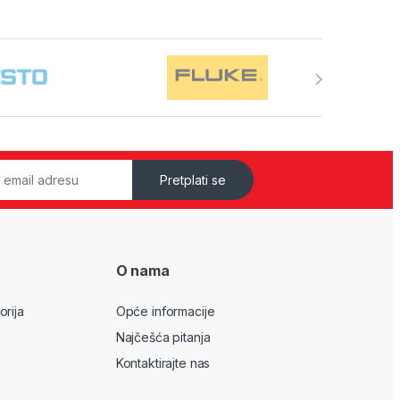
Pretplati se
O nama
orija
Opće informacije
Najčešća pitanja
Kontaktirajte nas