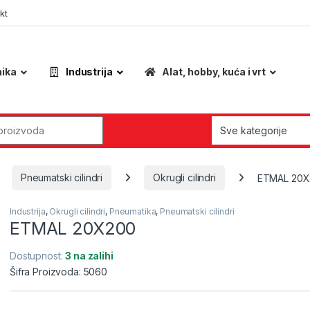
kt
nika
Industrija
Alat, hobby, kuća i vrt
r:
Pneumatski cilindri
Okrugli cilindri
ETMAL 20X
Industrija
,
Okrugli cilindri
,
Pneumatika
,
Pneumatski cilindri
ETMAL 20X200
Dostupnost:
3 na zalihi
Šifra Proizvoda: 5060