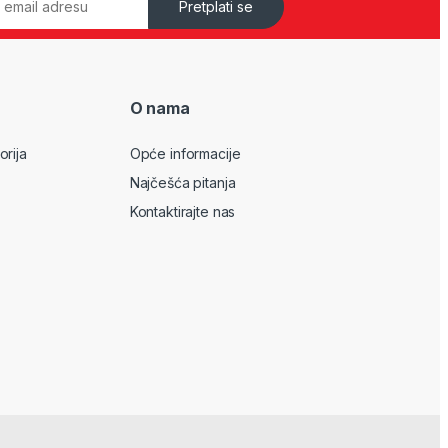
Pretplati se
O nama
orija
Opće informacije
Najčešća pitanja
Kontaktirajte nas