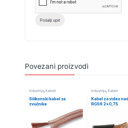
Povezani proizvodi
Industrija
,
Kabeli
Industrija
,
Kabeli
Silikonski kabel za
Kabel za video na
zvučnike
RG59 2×0,75