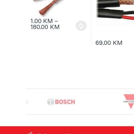
1.00
KM
–
180.00
KM
69.00
KM
Brands Carousel