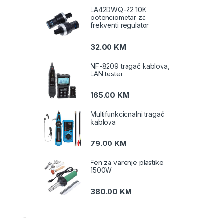
LA42DWQ-22 10K
potenciometar za
frekventi regulator
32.00
KM
NF-8209 tragač kablova,
LAN tester
165.00
KM
Multifunkcionalni tragač
kablova
79.00
KM
Fen za varenje plastike
1500W
380.00
KM