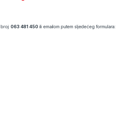
 broj:
063 481 450
ili emailom putem sljedećeg formulara: