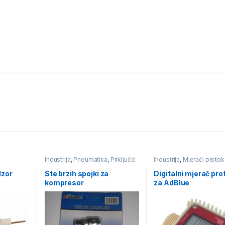
Industrija
,
Pneumatika
,
Priključci
Industrija
,
Mjerači protok
& brze spojnice
tekućine
,
Pumpe i mjerač
protika tekućine
dzor
Ste brzih spojki za
Digitalni mjerač pro
kompresor
za AdBlue