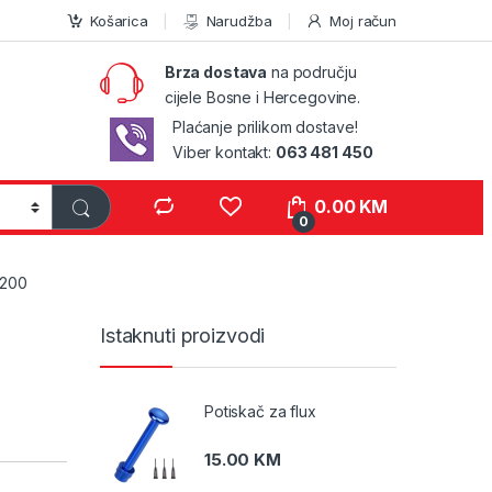
Košarica
Narudžba
Moj račun
Brza dostava
na području
cijele Bosne i Hercegovine.
Plaćanje prilikom dostave!
Viber kontakt:
063 481 450
0.00
KM
0
200
Istaknuti proizvodi
Potiskač za flux
15.00
KM