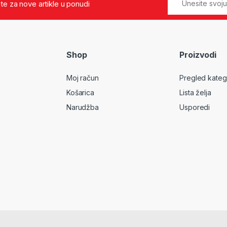
jte za nove artikle u ponudi
Shop
Proizvodi
Moj račun
Pregled kateg
Košarica
Lista želja
Narudžba
Usporedi