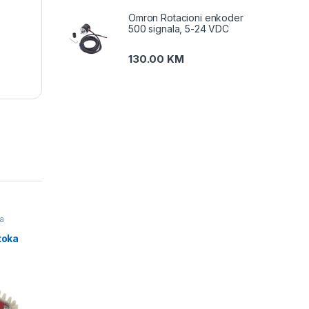
Omron Rotacioni enkoder
500 signala, 5-24 VDC
130.00
KM
a
i
toka