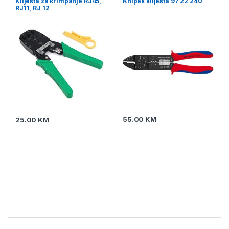
Kliješta za krimpanje RJ45,
Knipex kliješta 97 22 240
RJ11, RJ 12
55.00
KM
25.00
KM
Brands Carousel