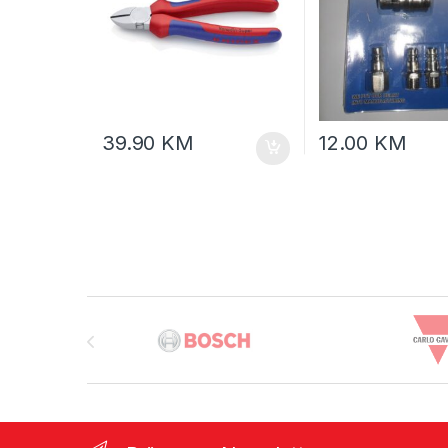
39.90
KM
12.00
KM
Brands Carousel