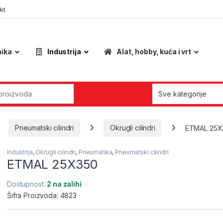
kt
nika
Industrija
Alat, hobby, kuća i vrt
r:
Pneumatski cilindri
Okrugli cilindri
ETMAL 25X
Industrija
,
Okrugli cilindri
,
Pneumatika
,
Pneumatski cilindri
ETMAL 25X350
Dostupnost:
2 na zalihi
Šifra Proizvoda: 4823