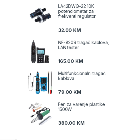
LA42DWQ-22 10K
potenciometar za
frekventi regulator
32.00
KM
NF-8209 tragač kablova,
LAN tester
165.00
KM
Multifunkcionalni tragač
kablova
79.00
KM
Fen za varenje plastike
1500W
380.00
KM