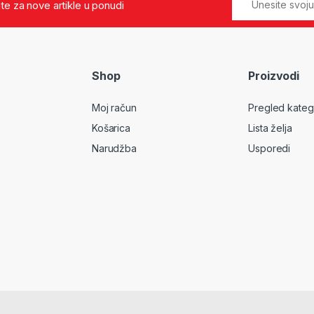
jte za nove artikle u ponudi
Shop
Proizvodi
Moj račun
Pregled kateg
Košarica
Lista želja
Narudžba
Usporedi