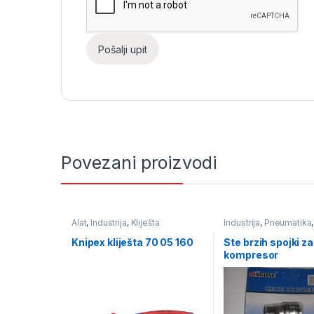
Povezani proizvodi
Alat
,
Industrija
,
Kliješta
Industrija
,
Pneumatika
& brze spojnice
Knipex kliješta 70 05 160
Ste brzih spojki za
kompresor