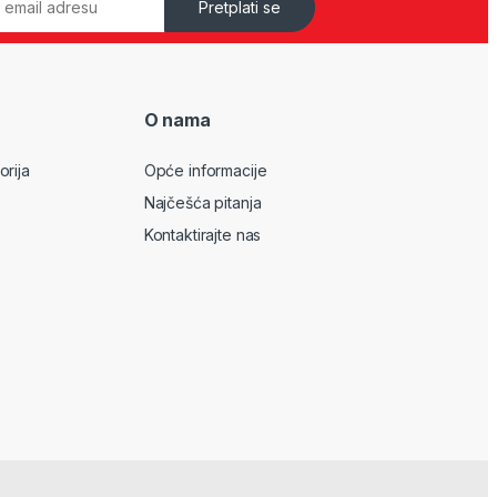
Pretplati se
O nama
orija
Opće informacije
Najčešća pitanja
Kontaktirajte nas