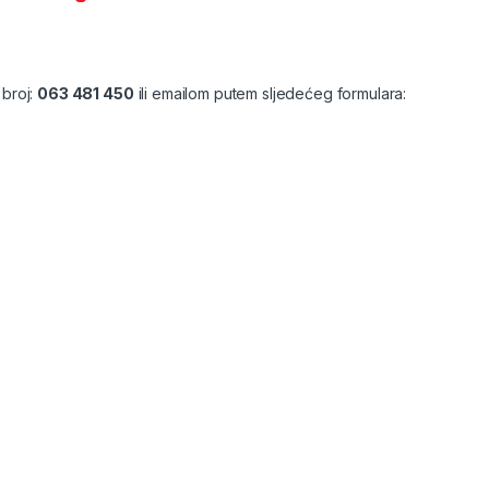
 broj:
063 481 450
ili emailom putem sljedećeg formulara: