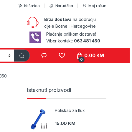
Košarica
Narudžba
Moj račun
Brza dostava
na području
cijele Bosne i Hercegovine.
Plaćanje prilikom dostave!
Viber kontakt:
063 481 450
0.00
KM
0
350
Istaknuti proizvodi
Potiskač za flux
15.00
KM