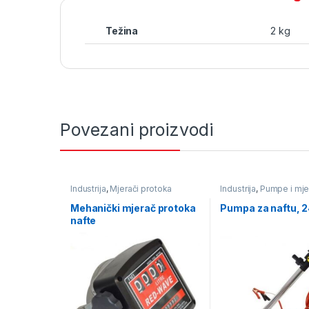
Težina
2 kg
Povezani proizvodi
Industrija
,
Mjerači protoka
Industrija
,
Pumpe i mje
tekućine
,
Pumpe i mjerači
protika tekućine
,
Pump
protika tekućine
naftu
Mehanički mjerač protoka
Pumpa za naftu, 
nafte