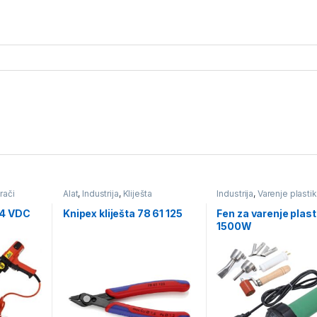
rači
Alat
,
Industrija
,
Kliješta
Industrija
,
Varenje plasti
e za
24 VDC
Knipex kliješta 78 61 125
Fen za varenje plast
1500W