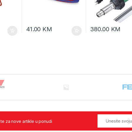
41.00
KM
380.00
KM
jte za nove artikle u ponudi