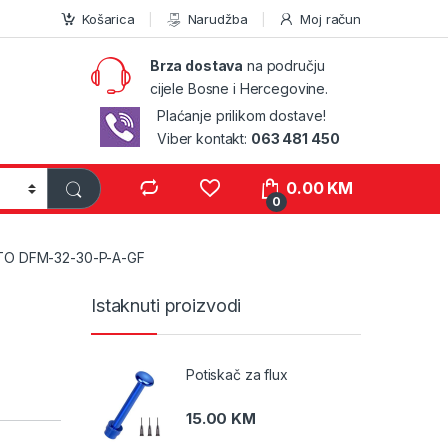
Košarica
Narudžba
Moj račun
Brza dostava
na području
cijele Bosne i Hercegovine.
Plaćanje prilikom dostave!
Viber kontakt:
063 481 450
0.00
KM
0
TO DFM-32-30-P-A-GF
Istaknuti proizvodi
Potiskač za flux
15.00
KM