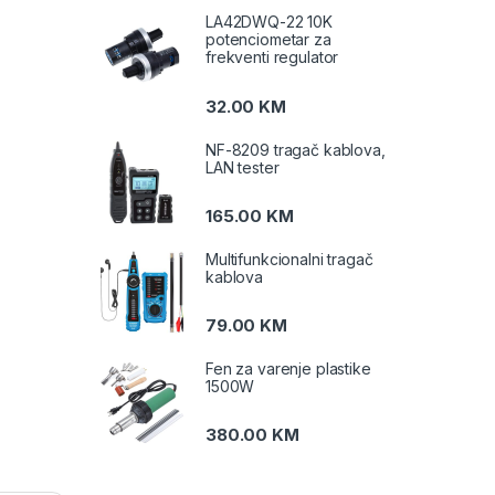
LA42DWQ-22 10K
potenciometar za
frekventi regulator
32.00
KM
NF-8209 tragač kablova,
LAN tester
165.00
KM
Multifunkcionalni tragač
kablova
79.00
KM
Fen za varenje plastike
1500W
380.00
KM