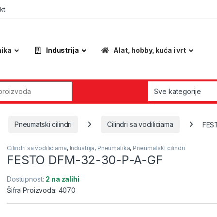
kt
nika
Industrija
Alat, hobby, kuća i vrt
r:
Pneumatski cilindri
Cilindri sa vodiliciama
FES
Cilindri sa vodiliciama
,
Industrija
,
Pneumatika
,
Pneumatski cilindri
FESTO DFM-32-30-P-A-GF
Dostupnost:
2 na zalihi
Šifra Proizvoda: 4070