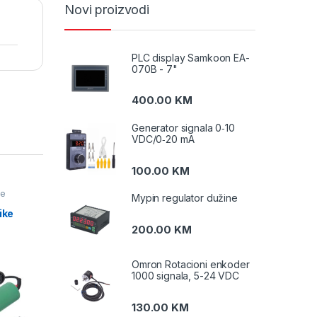
Novi proizvodi
PLC display Samkoon EA-
070B - 7"
400.00
KM
Generator signala 0‑10
VDC/0‑20 mA
100.00
KM
ke
Mypin regulator dužine
ike
200.00
KM
Omron Rotacioni enkoder
1000 signala, 5-24 VDC
130.00
KM