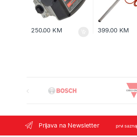
250.00
KM
399.00
KM
Brands Carousel
Prijava na Newsletter
prvi sazna