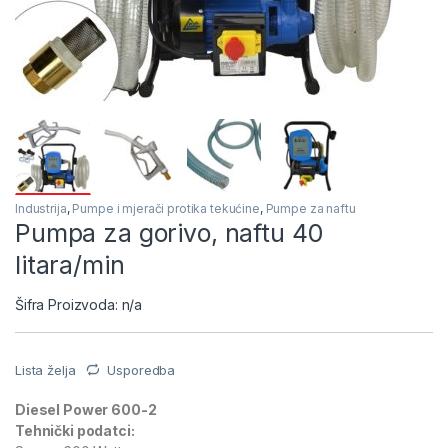
Industrija
,
Pumpe i mjerači protika tekućine
,
Pumpe za naftu
Pumpa za gorivo, naftu 40
litara/min
Šifra Proizvoda: n/a
Lista želja
Usporedba
Diesel Power 600-2
Tehnički podatci: