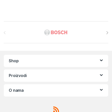
Brands Carousel
Shop
Proizvodi
O nama