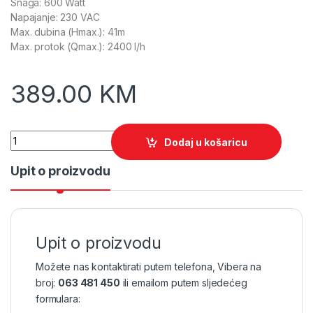
Snaga: 600 Watt
Napajanje: 230 VAC
Max. dubina (Hmax.): 41m
Max. protok (Qmax.): 2400 l/h
389.00
KM
Quantity
Dodaj u košaricu
Upit o proizvodu
Upit o proizvodu
Možete nas kontaktirati putem telefona, Vibera na
broj:
063 481 450
ili emailom putem sljedećeg
formulara: