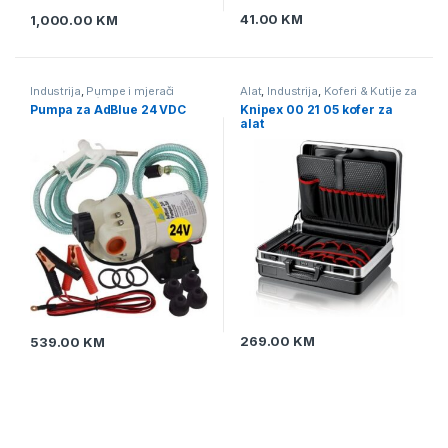
41.00
KM
1,000.00
KM
Industrija
,
Pumpe i mjerači
Alat
,
Industrija
,
Koferi & Kutije za
protika tekućine
,
Pumpe za
alat i opremu
Pumpa za AdBlue 24 VDC
Knipex 00 21 05 kofer za
AdBlue
,
Pumpe za naftu
alat
269.00
KM
539.00
KM