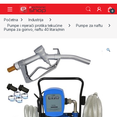
Skip to navigation
Skip to content
0
Početna
Industrija
Pumpe i mjerači protika tekućine
Pumpe za naftu
Pumpa za gorivo, naftu 40 litara/min