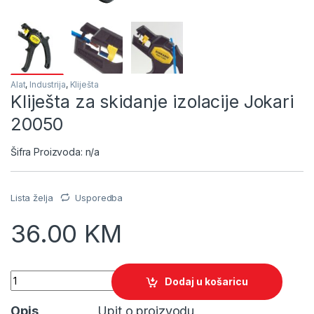
Alat
,
Industrija
,
Kliješta
Kliješta za skidanje izolacije Jokari
20050
Šifra Proizvoda: n/a
Lista želja
Usporedba
36.00
KM
Quantity
Dodaj u košaricu
Opis
Upit o proizvodu