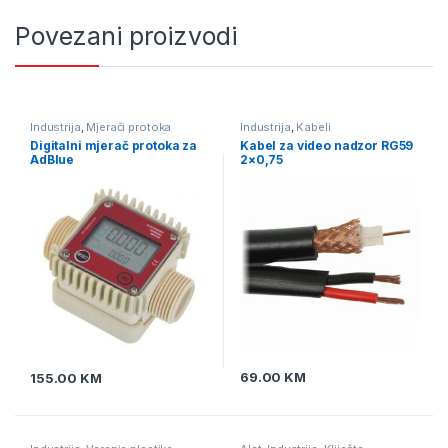
Povezani proizvodi
Industrija
,
Mjerači protoka
Industrija
,
Kabeli
tekućine
,
Pumpe i mjerači
Digitalni mjerač protoka za
Kabel za video nadzor RG59
protika tekućine
AdBlue
2×0,75
69.00
KM
155.00
KM