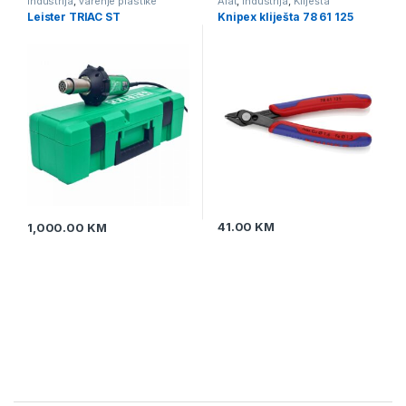
Industrija
,
Varenje plastike
Alat
,
Industrija
,
Kliješta
Leister TRIAC ST
Knipex kliješta 78 61 125
41.00
KM
1,000.00
KM