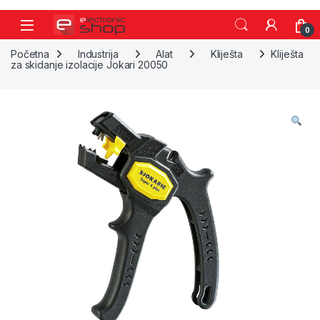
Skip to navigation
Skip to content
0
Početna
Industrija
Alat
Kliješta
Kliješta
za skidanje izolacije Jokari 20050