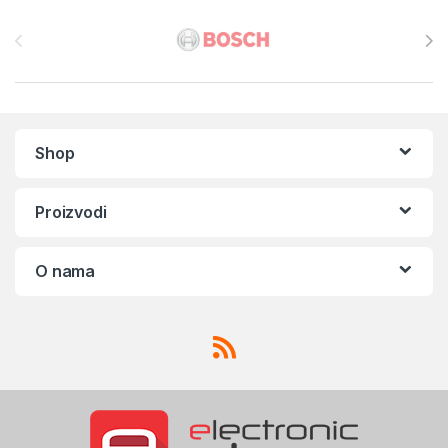
Brands Carousel
Shop
Proizvodi
O nama