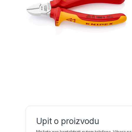
Upit o proizvodu
Možete nas kontaktirati putem telefona, Vibera na