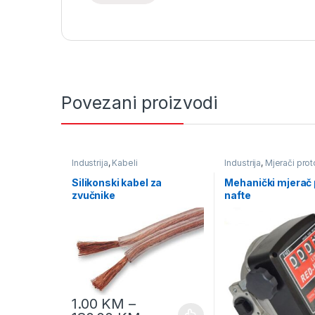
Povezani proizvodi
Industrija
,
Kabeli
Industrija
,
Mjerači pro
tekućine
,
Pumpe i mje
protika tekućine
Silikonski kabel za
Mehanički mjerač
zvučnike
nafte
1.00
KM
–