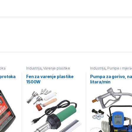
toka
Industrija
,
Varenje plastike
Industrija
,
Pumpe i mjera
rači
protika tekućine
,
Pumpe
naftu
 protoka
Fen za varenje plastike
Pumpa za gorivo, na
1500W
litara/min