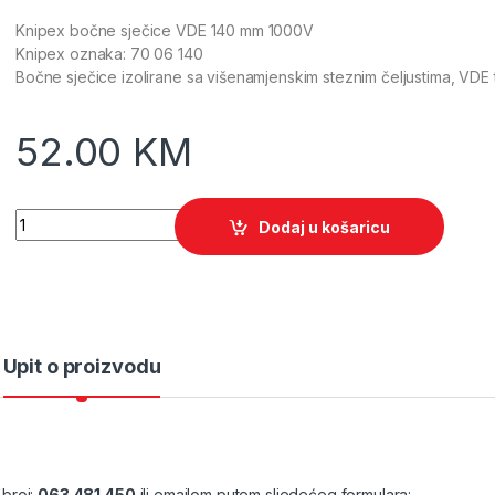
Knipex bočne sječice VDE 140 mm 1000V
Knipex oznaka: 70 06 140
Bočne sječice izolirane sa višenamjenskim steznim čeljustima, VDE t
52.00
KM
Quantity
Dodaj u košaricu
Upit o proizvodu
 broj:
063 481 450
ili emailom putem sljedećeg formulara: