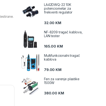
LA42DWQ-22 10K
potenciometar za
frekventi regulator
estirane.
32.00
KM
NF-8209 tragač kablova,
LAN tester
165.00
KM
Multifunkcionalni tragač
kablova
79.00
KM
Fen za varenje plastike
1500W
380.00
KM