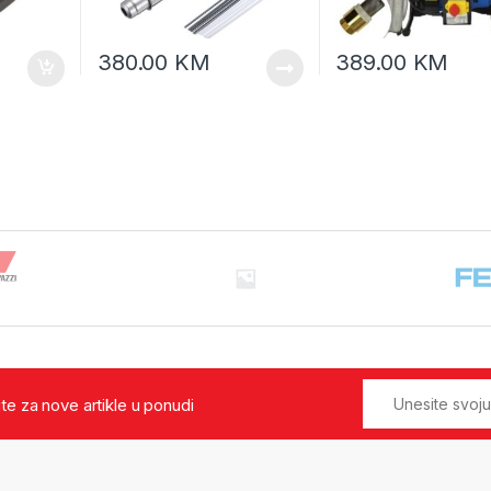
380.00
KM
389.00
KM
jte za nove artikle u ponudi