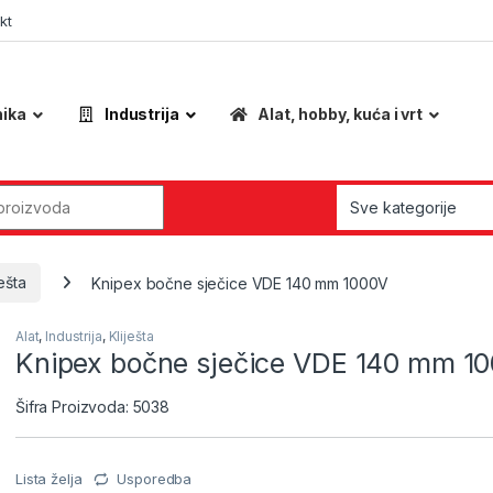
kt
nika
Industrija
Alat, hobby, kuća i vrt
r:
ješta
Knipex bočne sječice VDE 140 mm 1000V
Alat
,
Industrija
,
Kliješta
Knipex bočne sječice VDE 140 mm 1
Šifra Proizvoda: 5038
Lista želja
Usporedba