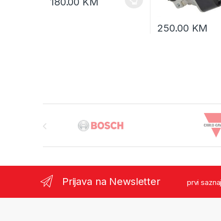
180.00
KM
250.00
KM
Brands Carousel
Prijava na Newsletter
prvi sazna