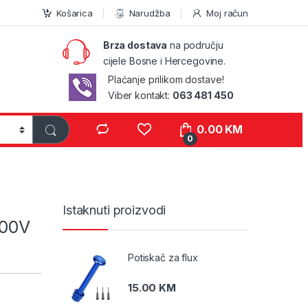
Košarica
Narudžba
Moj račun
Brza dostava
na području
cijele Bosne i Hercegovine.
Plaćanje prilikom dostave!
Viber kontakt:
063 481 450
0.00
KM
0
Istaknuti proizvodi
000V
Potiskač za flux
15.00
KM