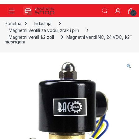
Skip to navigation
Skip to content
0
Početna
Industrija
Magnetni ventili za vodu, zrak i plin
Magnetni ventil 1/2 zoll
Magnetni ventil NC, 24 VDC, 1/2″
mesingani