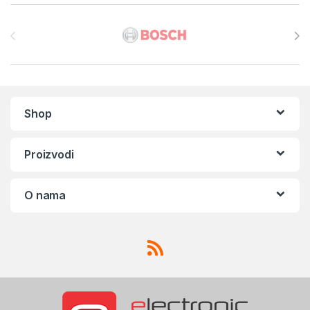
Brands Carousel
Shop
Proizvodi
O nama