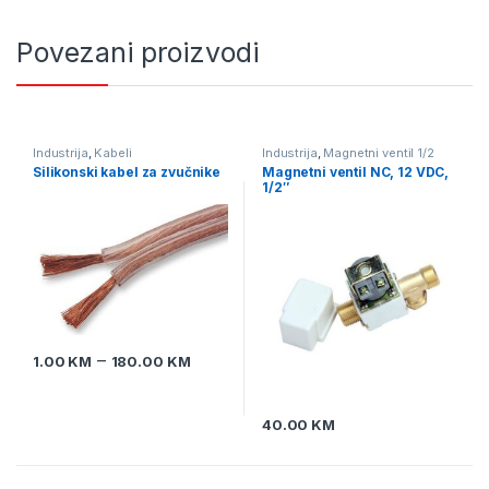
Povezani proizvodi
Industrija
,
Kabeli
Industrija
,
Magnetni ventil 1/2
zoll
,
Magnetni ventili za vodu,
Silikonski kabel za zvučnike
Magnetni ventil NC, 12 VDC,
zrak i plin
1/2″
–
1.00
KM
180.00
KM
40.00
KM