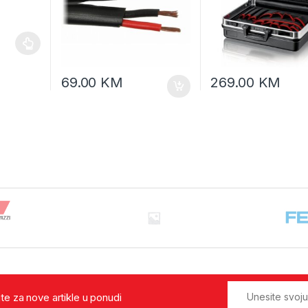
69.00
KM
269.00
KM
jte za nove artikle u ponudi