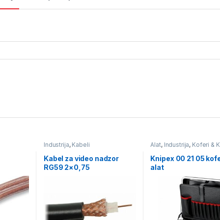
Industrija
,
Kabeli
Alat
,
Industrija
,
Koferi & K
alat i opremu
Kabel za video nadzor
Knipex 00 21 05 kofe
RG59 2×0,75
alat