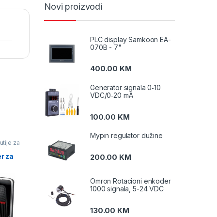
Novi proizvodi
PLC display Samkoon EA-
070B - 7"
400.00
KM
Generator signala 0‑10
VDC/0‑20 mA
100.00
KM
Mypin regulator dužine
utije za
r za
200.00
KM
Omron Rotacioni enkoder
1000 signala, 5-24 VDC
130.00
KM