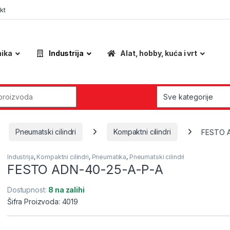
kt
nika
Industrija
Alat, hobby, kuća i vrt
r:
Pneumatski cilindri
Kompaktni cilindri
FESTO A
Industrija
,
Kompaktni cilindri
,
Pneumatika
,
Pneumatski cilindri
FESTO ADN-40-25-A-P-A
Dostupnost:
8 na zalihi
Šifra Proizvoda: 4019