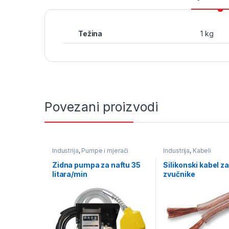
Težina
1 kg
Povezani proizvodi
Industrija
,
Pumpe i mjerači
Industrija
,
Kabeli
protika tekućine
,
Pumpe za
naftu
Zidna pumpa za naftu 35
Silikonski kabel za
litara/min
zvučnike