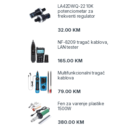
LA42DWQ-22 10K
potenciometar za
frekventi regulator
32.00
KM
NF-8209 tragač kablova,
LAN tester
165.00
KM
Multifunkcionalni tragač
kablova
79.00
KM
Fen za varenje plastike
1500W
380.00
KM