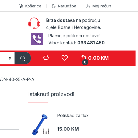
Košarica
Narudžba
Moj račun
Brza dostava
na području
cijele Bosne i Hercegovine.
Plaćanje prilikom dostave!
Viber kontakt:
063 481 450
0.00
KM
0
DN-40-25-A-P-A
Istaknuti proizvodi
Potiskač za flux
15.00
KM