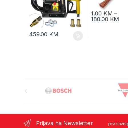
1.00
KM
–
180.00
KM
459.00
KM
Brands Carousel
Prijava na Newsletter
prvi sazna