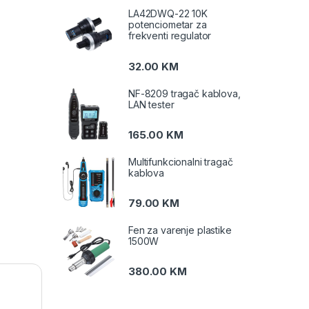
LA42DWQ-22 10K
potenciometar za
frekventi regulator
32.00
KM
NF-8209 tragač kablova,
LAN tester
165.00
KM
Multifunkcionalni tragač
kablova
79.00
KM
Fen za varenje plastike
1500W
380.00
KM