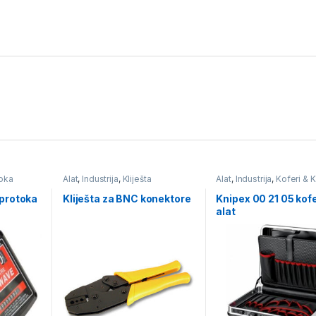
toka
Alat
,
Industrija
,
Kliješta
Alat
,
Industrija
,
Koferi & K
rači
alat i opremu
 protoka
Kliješta za BNC konektore
Knipex 00 21 05 kofe
alat