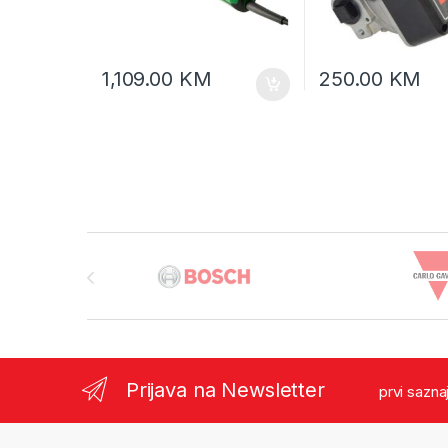
1,109.00
KM
250.00
KM
Brands Carousel
Prijava na Newsletter
prvi sazna