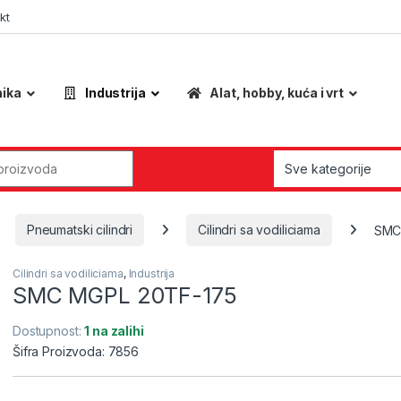
kt
nika
Industrija
Alat, hobby, kuća i vrt
r:
Pneumatski cilindri
Cilindri sa vodiliciama
SMC
Cilindri sa vodiliciama
,
Industrija
SMC MGPL 20TF-175
Dostupnost:
1 na zalihi
Šifra Proizvoda: 7856