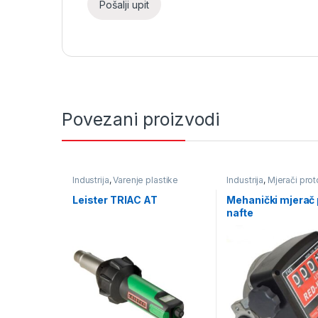
Povezani proizvodi
Industrija
,
Varenje plastike
Industrija
,
Mjerači pro
tekućine
,
Pumpe i mje
protika tekućine
Leister TRIAC AT
Mehanički mjerač
nafte