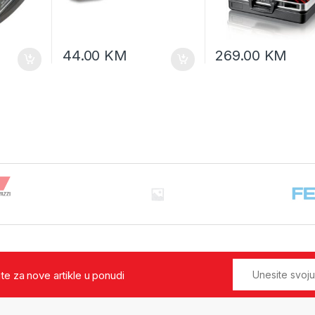
44.00
KM
269.00
KM
jte za nove artikle u ponudi