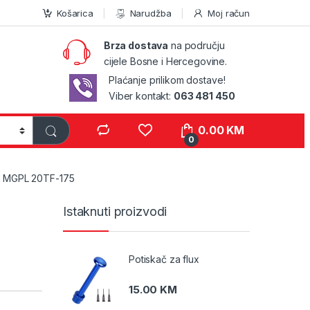
Košarica
Narudžba
Moj račun
Brza dostava
na području
cijele Bosne i Hercegovine.
Plaćanje prilikom dostave!
Viber kontakt:
063 481 450
0.00
KM
0
 MGPL 20TF-175
Istaknuti proizvodi
Potiskač za flux
15.00
KM