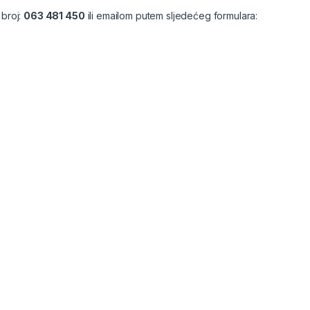
 broj:
063 481 450
ili emailom putem sljedećeg formulara: