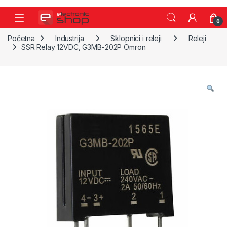
Skip to navigation
Skip to content
0
Početna
Industrija
Sklopnici i releji
Releji
SSR Relay 12VDC, G3MB-202P Omron