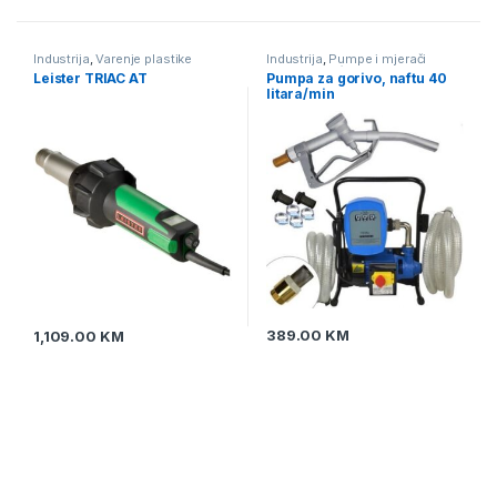
Industrija
,
Varenje plastike
Industrija
,
Pumpe i mjerači
protika tekućine
,
Pumpe za
Leister TRIAC AT
Pumpa za gorivo, naftu 40
naftu
litara/min
389.00
KM
1,109.00
KM