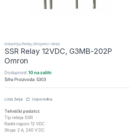
Industrija
,
Releji
,
Sklopnici i releji
SSR Relay 12VDC, G3MB-202P
Omron
Dostupnost:
10 na zalihi
Šifra Proizvoda: 5303
Lista želja
Usporedba
Tehnički podatci:
Tip releja: SSR
Radni napon: 12 VDC
Struja: 2 A, 240 V DC