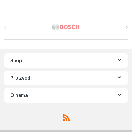
Brands Carousel
Shop
Proizvodi
O nama