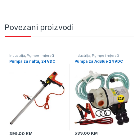
Povezani proizvodi
Industrija
,
Pumpe i mjerači
Industrija
,
Pumpe i mjerači
protika tekućine
,
Pumpe za naftu
protika tekućine
,
Pumpe za
Pumpa za naftu, 24 VDC
Pumpa za AdBlue 24 VDC
AdBlue
,
Pumpe za naftu
539.00
KM
399.00
KM